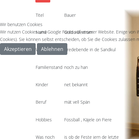
Titel
Bauer
Wir benutzen Cookies
Wir nutzen Cookies und Google Fonts auf unserer Website. Einige von i
Name
Guido Bertram
Cookies). Sie können selbst entscheiden, ob Sie die Cookies zulassen m
Akzeptieren
Ablehnen
Wohnort
Bredebende in de Sandkul
Familienstand
noch zu han
Kinder
net bekannt
Beruf
mät vell Spän
Hobbies
Fossball , Käjele on Fiere
Was noch
is ob de Feste jern de letzte