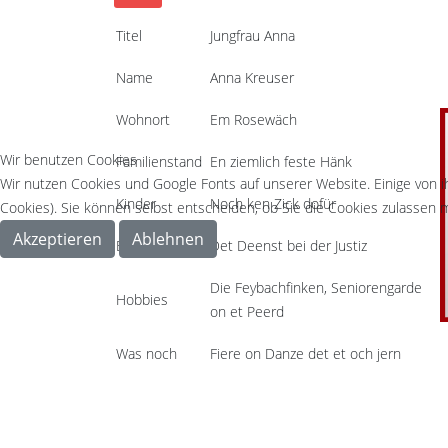
Titel
Jungfrau Anna
Name
Anna Kreuser
Wohnort
Em Rosewäch
Wir benutzen Cookies
Familienstand
En ziemlich feste Hänk
Wir nutzen Cookies und Google Fonts auf unserer Website. Einige von i
Kinder
Noch ken Zick dofür
Cookies). Sie können selbst entscheiden, ob Sie die Cookies zulassen m
Akzeptieren
Ablehnen
Beruf
Det Deenst bei der Justiz
Die Feybachfinken, Seniorengarde
Hobbies
on et Peerd
Was noch
Fiere on Danze det et och jern