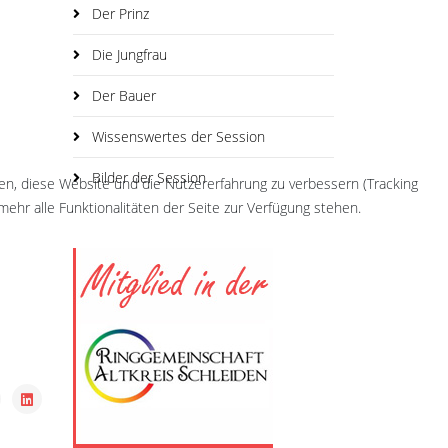
Der Prinz
Die Jungfrau
Der Bauer
Wissenswertes der Session
Bilder der Session
fen, diese Website und die Nutzererfahrung zu verbessern (Tracking
ehr alle Funktionalitäten der Seite zur Verfügung stehen.