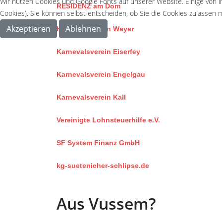
Wir nutzen Cookies und Google Fonts auf unserer Website. Einige von i
RESIDENZ am Dom
Cookies). Sie können selbst entscheiden, ob Sie die Cookies zulassen m
Akzeptieren
Ablehnen
Karnevalsverein Weyer
Karnevalsverein Eiserfey
Karnevalsverein Engelgau
Karnevalsverein Kall
Vereinigte Lohnsteuerhilfe e.V.
SF System Finanz GmbH
kg-suetenicher-schlipse.de
Aus Vussem?