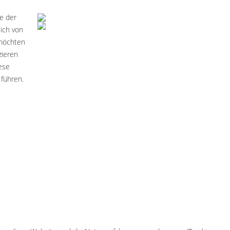
e der
lich von
 möchten
zieren
iese
 führen.