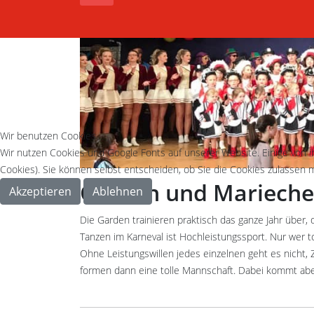
Wir benutzen Cookies
Wir nutzen Cookies und Google Fonts auf unserer Website. Einige von i
Cookies). Sie können selbst entscheiden, ob Sie die Cookies zulassen m
Garden und Mariech
Akzeptieren
Ablehnen
Die Garden trainieren praktisch das ganze Jahr über, 
Tanzen im Karneval ist Hochleistungssport. Nur wer t
Ohne Leistungswillen jedes einzelnen geht es nicht
formen dann eine tolle Mannschaft. Dabei kommt aber