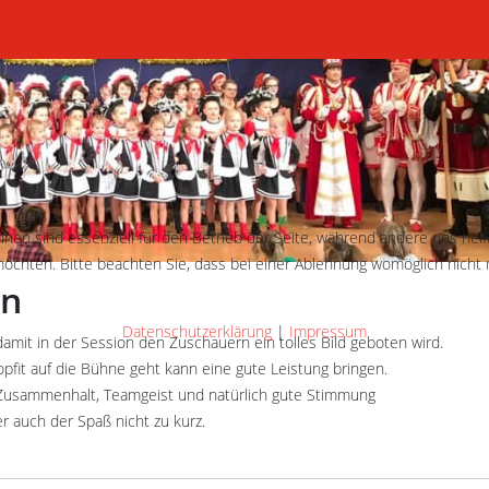
hnen sind essenziell für den Betrieb der Seite, während andere uns hel
öchten. Bitte beachten Sie, dass bei einer Ablehnung womöglich nicht m
en
Datenschutzerklärung
|
Impressum
damit in der Session den Zuschauern ein tolles Bild geboten wird.
opfit auf die Bühne geht kann eine gute Leistung bringen.
, Zusammenhalt, Teamgeist und natürlich gute Stimmung
 auch der Spaß nicht zu kurz.