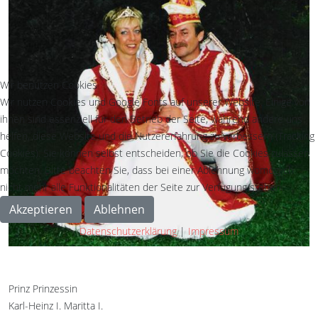
Wir benutzen Cookies
Wir nutzen Cookies und Google Fonts auf unserer Website. Einige von
ihnen sind essenziell für den Betrieb der Seite, während andere uns
helfen, diese Website und die Nutzererfahrung zu verbessern (Tracking
Cookies). Sie können selbst entscheiden, ob Sie die Cookies zulassen
möchten. Bitte beachten Sie, dass bei einer Ablehnung womöglich
nicht mehr alle Funktionalitäten der Seite zur Verfügung stehen.
Akzeptieren
Ablehnen
Datenschutzerklärung
|
Impressum
Prinz Prinzessin
Karl-Heinz I. Maritta I.