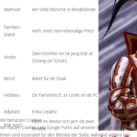
Wohnort
Am söße Bömche in Bredebönde
Familien-
Verh. mött nem ehemalige Prinz
stand
Zwei Döchter on ne Jong (hat at
Kinder
Strömp on Schoh)
Beruf
Ärbet für de Staat
Hobbies
De Fammelisch, et Loofe on de FC
Adjutant
Erika Lepartz
Wir benutzen Cookies
Fährt im Winter och jern ob zwei
Wat noch
Wir nutzen Cookies und Google Fonts auf unserer Website. Einige von
Brödde
ihnen sind essenziell für den Betrieb der Seite, während andere uns