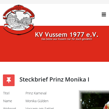
Steckbrief Prinz Monika I
Titel
Prinz Karneval
Name
Monika Gülden
Wohnort
Vossem om Settet