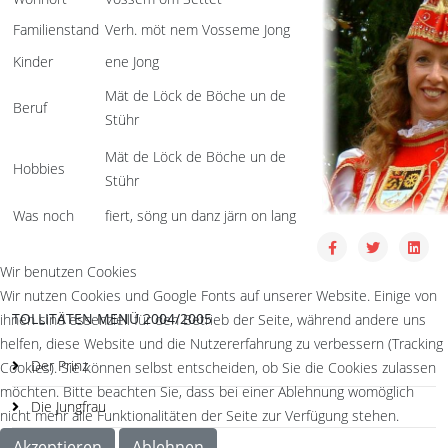
Familienstand
Verh. möt nem Vosseme Jong
Kinder
ene Jong
Mät de Löck de Böche un de
Beruf
Stühr
Mät de Löck de Böche un de
Hobbies
Stühr
Was noch
fiert, söng un danz järn on lang
Wir benutzen Cookies
Wir nutzen Cookies und Google Fonts auf unserer Website. Einige von
TOLLITÄTEN MENÜ 2004/2005
ihnen sind essenziell für den Betrieb der Seite, während andere uns
helfen, diese Website und die Nutzererfahrung zu verbessern (Tracking
Der Prinz
Cookies). Sie können selbst entscheiden, ob Sie die Cookies zulassen
möchten. Bitte beachten Sie, dass bei einer Ablehnung womöglich
Die Jungfrau
nicht mehr alle Funktionalitäten der Seite zur Verfügung stehen.
Akzeptieren
Ablehnen
Der Bauer